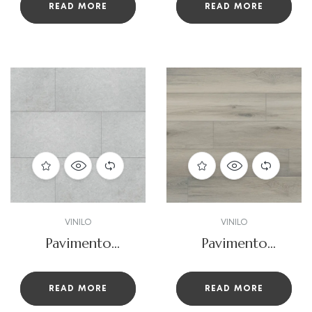
READ MORE
READ MORE
124×24.5
124×24.5.
VINILO
VINILO
Pavimento
Pavimento
vinílico
vinilico
Rigio_concrete
Rigio_demes
READ MORE
READ MORE
124×24.5.