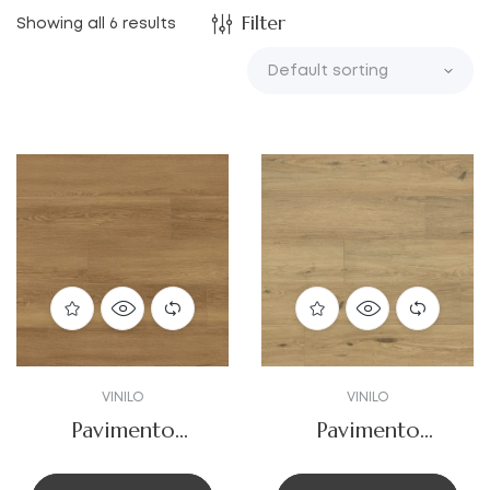
Filter
Showing all 6 results
VINILO
VINILO
Pavimento
Pavimento
vinilico
vinilico
Rigio_appo
Rigio_bore