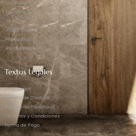
Inodoros
Lavabos
Muebles
Pasta Blanca
Pasta Roja
Porcelánicos
Textos Legales
Aviso Legal
Política de Cookies
Política de Privacidad
Términos y Condiciones
Forma de Pago