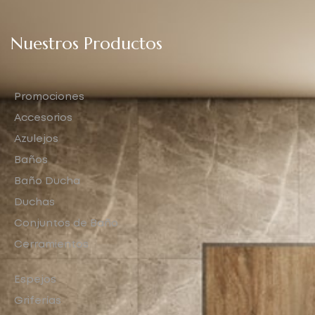
Nuestros Productos
Promociones
Accesorios
Azulejos
Baños
Baño Ducha
Duchas
Conjuntos de Baño
Cerramientos
Espejos
Griferías