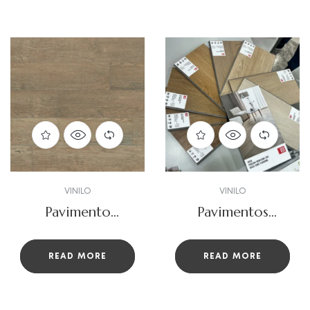
VINILO
VINILO
Pavimento
Pavimentos
vinilico
vinílicos
Rigio_leta
READ MORE
READ MORE
124×24.5.