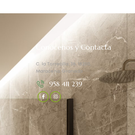
Conócenos y Contacta
C. la Torrecilla, 38, 18200,
Maracena, Granada
958 411 239