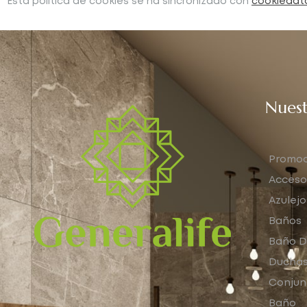
Esta política de cookies se ha sincronizado con
cookiedat
Nuest
Promoc
Acceso
Azulejo
Baños
Baño D
Ducha
Conjun
Baño