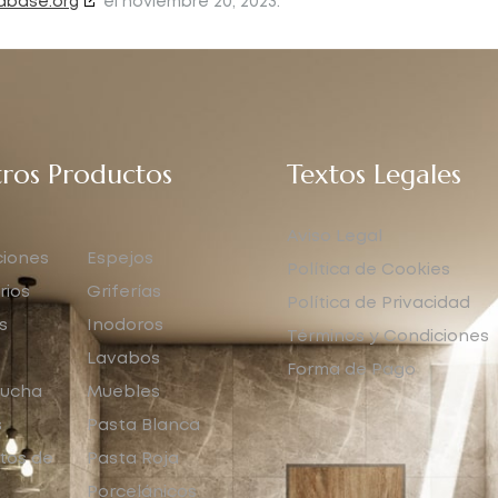
abase.org
el noviembre 20, 2023.
ros Productos
Textos Legales
Aviso Legal
iones
Espejos
Política de Cookies
rios
Griferías
Política de Privacidad
s
Inodoros
Términos y Condiciones
Lavabos
Forma de Pago
ucha
Muebles
s
Pasta Blanca
tos de
Pasta Roja
Porcelánicos