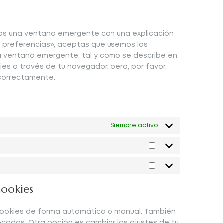
mos una ventana emergente con una explicación
r preferencias», aceptas que usemos las
la ventana emergente, tal y como se describe en
ies a través de tu navegador, pero, por favor,
correctamente.
Siempre activo
cookies
s cookies de forma automática o manual. También
cadas. Otra opción es cambiar los ajustes de tu