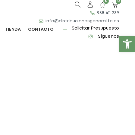
0
0
958 411 239
info@distribucionesgeneralife.es
Solicitar Presupuesto
TIENDA
CONTACTO
Abrir barra de herramientas
Síguenos