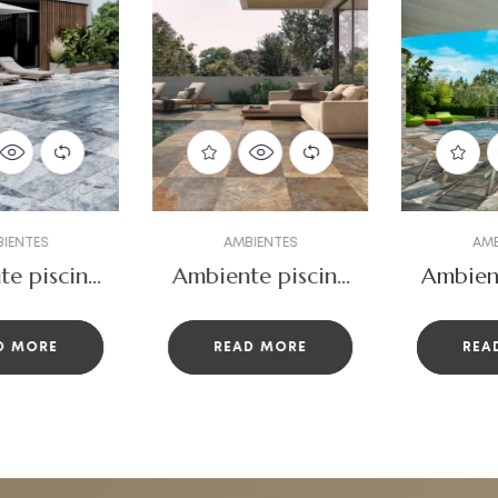
AMBIENTES
AMBIENTES
Ambiente piscina
Ambiente piscina
color oxido
Bali Modelo
Lock
READ MORE
READ MORE