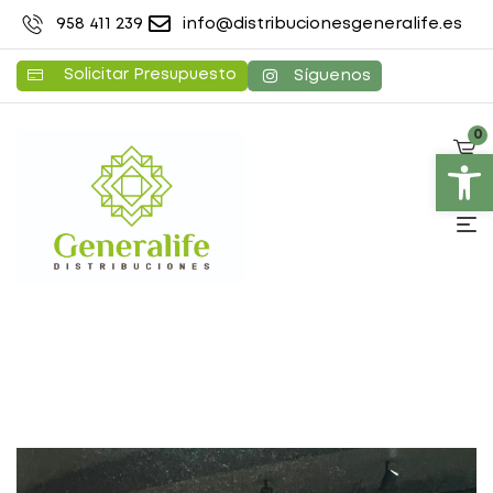
958 411 239
info@distribucionesgeneralife.es
Solicitar Presupuesto
Síguenos
0
Abrir barra de herramientas