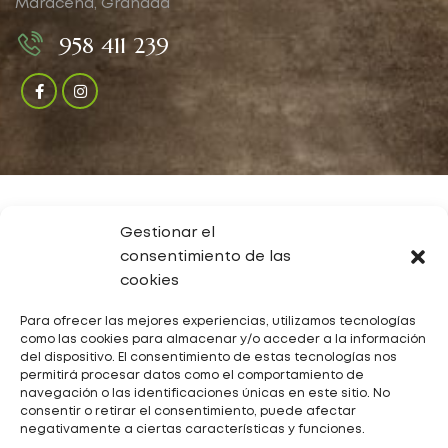
Maracena, Granada
958 411 239
Gestionar el
consentimiento de las
cookies
Para ofrecer las mejores experiencias, utilizamos tecnologías
como las cookies para almacenar y/o acceder a la información
© Todos los Derechos Reservados 2023
del dispositivo. El consentimiento de estas tecnologías nos
Distribuciones Generalife Maracena S.L.
permitirá procesar datos como el comportamiento de
navegación o las identificaciones únicas en este sitio. No
consentir o retirar el consentimiento, puede afectar
Desarrollo de
Opcionalia Soluciones Avanzadas
negativamente a ciertas características y funciones.