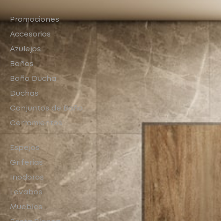
Promociones
Accesorios
Azulejos
Baños
Baño Ducha
Duchas
Conjuntos de Baño
Cerramientos
Espejos
Griferías
Inodoros
Lavabos
Muebles