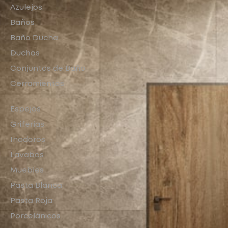
Azulejos
Baños
Baño Ducha
Duchas
Conjuntos de Baño
Cerramientos
Espejos
Griferías
Inodoros
Lavabos
Muebles
Pasta Blanca
Pasta Roja
Porcelánicos