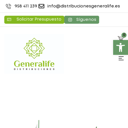
958 411 239
info@distribucionesgeneralife.es
Solicitar Presupuesto
Síguenos
0
Abrir barra de herramientas