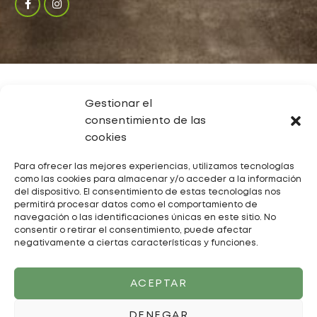
Gestionar el
consentimiento de las
cookies
Para ofrecer las mejores experiencias, utilizamos tecnologías
como las cookies para almacenar y/o acceder a la información
© Todos los Derechos Reservados 2023
del dispositivo. El consentimiento de estas tecnologías nos
Distribuciones Generalife Maracena S.L.
permitirá procesar datos como el comportamiento de
navegación o las identificaciones únicas en este sitio. No
consentir o retirar el consentimiento, puede afectar
Desarrollo de
Opcionalia Soluciones Avanzadas
negativamente a ciertas características y funciones.
ACEPTAR
DENEGAR