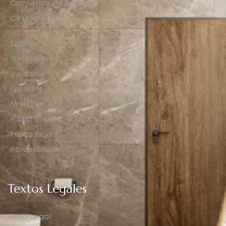
Conjuntos de Baño
Cerramientos
Espejos
Griferías
Inodoros
Lavabos
Muebles
Pasta Blanca
Pasta Roja
Porcelánicos
Textos Legales
Aviso Legal