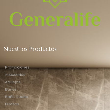
Nuestros Productos
Promociones
Accesorios
Azulejos
Baños
Baño Ducha
Duchas