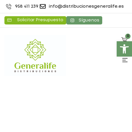
958 411 239
info@distribucionesgeneralife.es
Solicitar Presupuesto
Síguenos
0
Abrir barra de herramientas