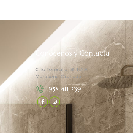
Conócenos y Contacta
C. la Torrecilla, 38, 18200,
Maracena, Granada
958 411 239