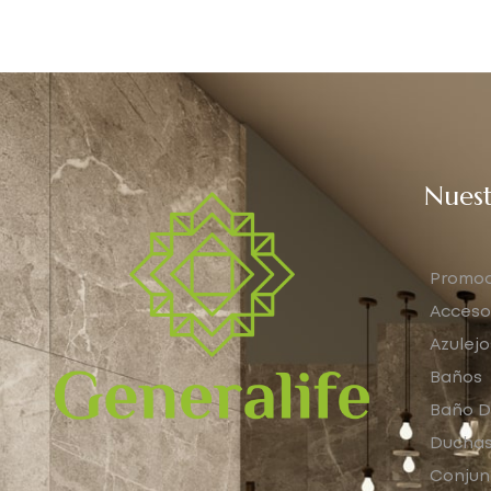
Nuest
Promoc
Acceso
Azulejo
Baños
Baño D
Ducha
Conjun