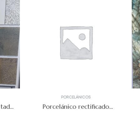
PORCELÁNICOS
SIN CATEGORIZAR
,
PORCEL
lánico rectificado
Porcelánico Lem
ion madera colección
60×120 pulido rect
Sequoya