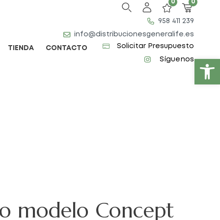
0
0
958 411 239
info@distribucionesgeneralife.es
Solicitar Presupuesto
TIENDA
CONTACTO
Abrir barra de herramientas
Síguenos
co modelo Concept