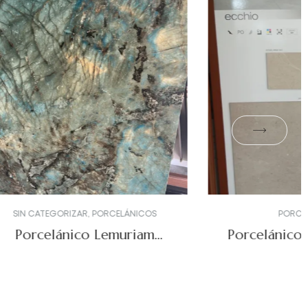
ÁNICOS
PORCELÁNICOS
uriam
Porcelánico modelo Echio
ificado