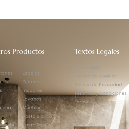
ros Productos
Textos Legales
Aviso Legal
iones
Espejos
Política de Cookies
rios
Griferías
Política de Privacidad
s
Inodoros
Términos y Condiciones
Lavabos
Forma de Pago
ucha
Muebles
s
Pasta Blanca
tos de
Pasta Roja