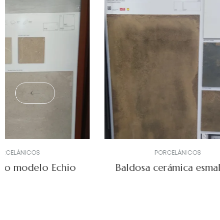
PORCELÁNICOS
Baldosa cerámica esmaltada
Porce
Modelo Mallorca 60×120
imitac